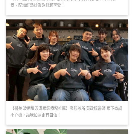
景、配海鮮熱炒及歌聲超享受！
【醫美 玻尿酸淚溝眼袋療程推薦】彥靚診所 黃政達醫師 眼下微調
小心機，讓我拍照更有自信！