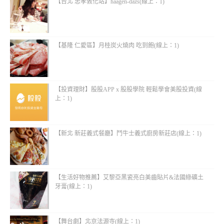
【台北 忠孝敦化站】haagen-dazs(線上：1)
【基隆 仁愛區】月桂炭火燒肉 吃到飽(線上：1)
【投資理財】股股APP x 股股學院 輕鬆學會美股投資(線
上：1)
【新北 新莊義式餐廳】鬥牛士義式廚房新莊店(線上：1)
【生活好物推薦】艾黎亞黑瓷亮白美齒貼片&法國綠礦土
牙膏(線上：1)
【舞台劇】北京法源寺(線上：1)