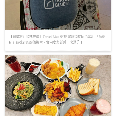
【網購旅行頸枕推薦】Travel Blue 藍旅 寧靜頸枕同色套組 「藍藍
組」頸枕界的顏值擔當，實用度與質感一次滿分！