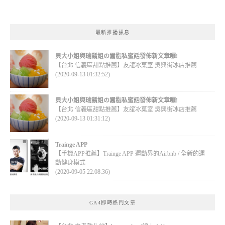
最新推播訊息
貝大小姐與瑞餚姐の囂脂私蜜話發佈新文章囉!
【台北 信義區甜點推薦】友誼冰菓室 吳興街冰店推薦
(2020-09-13 01:32:52)
貝大小姐與瑞餚姐の囂脂私蜜話發佈新文章囉!
【台北 信義區甜點推薦】友誼冰菓室 吳興街冰店推薦
(2020-09-13 01:31:12)
Trainge APP
【手機APP推薦】Trainge APP 運動界的Airbnb / 全新的運
動健身模式
(2020-09-05 22:08:36)
GA4即時熱門文章