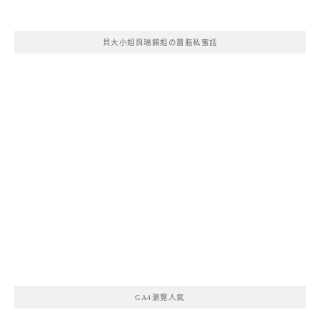
貝大小姐與瑞餚姐の囂脂私蜜話
GA4瀏覽人氣