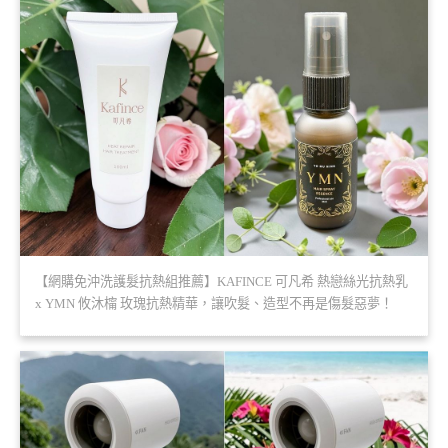
【網購免沖洗護髮抗熱組推薦】KAFINCE 可凡希 熱戀絲光抗熱乳
x YMN 攸沐橣 玫瑰抗熱精華，讓吹髮、造型不再是傷髮惡夢！