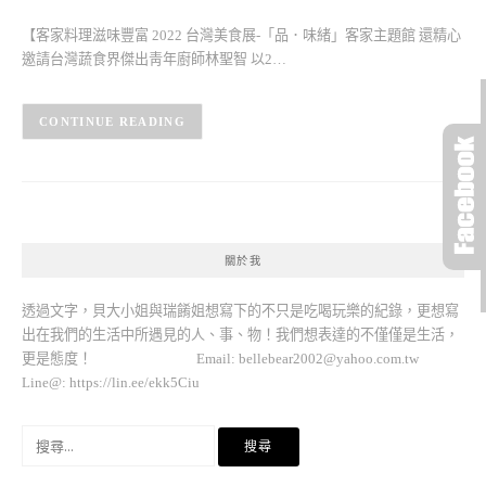
【客家料理滋味豐富 2022 台灣美食展-「品．味緒」客家主題館 還精心
邀請台灣蔬食界傑出靑年廚師林聖智 以2…
CONTINUE READING
關於我
透過文字，貝大小姐與瑞餚姐想寫下的不只是吃喝玩樂的紀錄，更想寫
出在我們的生活中所遇見的人、事、物！我們想表達的不僅僅是生活，
更是態度！ Email:
bellebear2002@yahoo.com.tw
Line@: https://lin.ee/ekk5Ciu
搜
尋
關