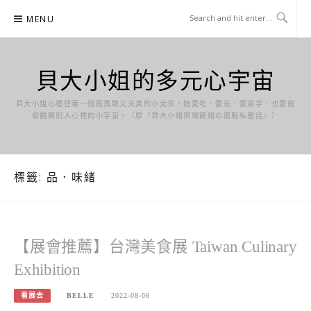
Skip
MENU
to
content
貝大小姐的多元心宇宙
貝大小姐心裡住著一個既勇敢又天真的小女孩，她愛吃、愛玩、愛寫字，也愛偷
偷觀察別人心裡的小宇宙。（原『貝大小姐與瑞餚姐の囂脂私蜜話』）
標籤:
品．味緒
【展會推薦】台灣美食展 Taiwan Culinary
Exhibition
看展去
BELLE
2022-08-06