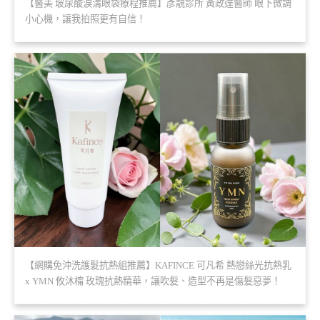
【醫美 玻尿酸淚溝眼袋療程推薦】彥靚診所 黃政達醫師 眼下微調
小心機，讓我拍照更有自信！
【網購免沖洗護髮抗熱組推薦】KAFINCE 可凡希 熱戀絲光抗熱乳
x YMN 攸沐橣 玫瑰抗熱精華，讓吹髮、造型不再是傷髮惡夢！