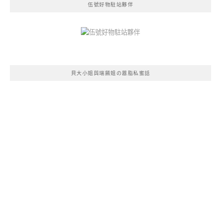
伍號好物駐站夥伴
貝大小姐與瑞餚姐の囂脂私蜜話