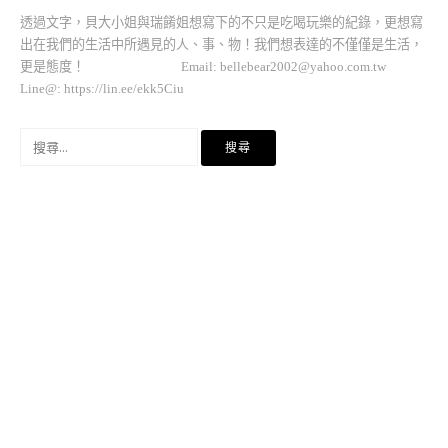
透過文字，貝大小姐與瑞餚姐想寫下的不只是吃喝玩樂的紀錄，更想寫
出在我們的生活中所遇見的人、事、物！我們想表達的不僅僅是生活，
更是態度！ Email:
bellebear2002@yahoo.com.tw
Line@: https://lin.ee/ekk5Ciu
搜
尋
關
鍵
字: