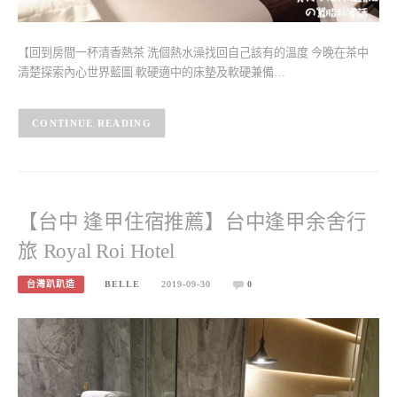
【回到房間一杯清香熱茶 洗個熱水澡找回自己該有的溫度 今晚在茶中
清楚探索內心世界藍圖 軟硬適中的床墊及軟硬兼備…
CONTINUE READING
【台中 逢甲住宿推薦】台中逢甲余舍行
旅 Royal Roi Hotel
台灣趴趴造
BELLE
2019-09-30
0