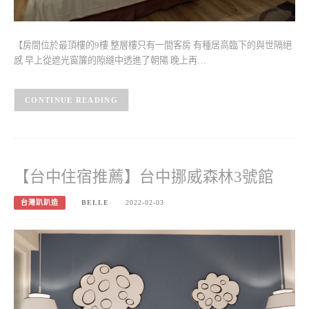
【房間位於最頂樓的9樓 整層樓只有一間客房 有種居高臨下的與世隔絕
感 早上從遮光窗簾的隙縫中透進了朝陽 晚上再…
CONTINUE READING
【台中住宿推薦】台中挪威森林3號館
台灣趴趴造
BELLE
2022-02-03