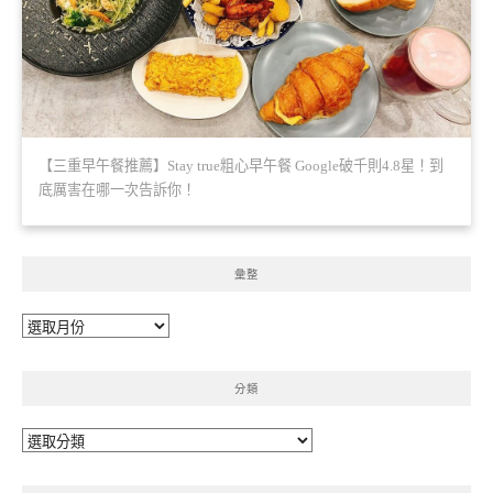
【三重早午餐推薦】Stay true粗心早午餐 Google破千則4.8星！到
底厲害在哪一次告訴你！
彙整
彙
整
分類
分
類