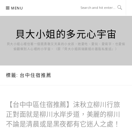
Skip
MENU
to
content
貝大小姐的多元心宇宙
貝大小姐心裡住著一個既勇敢又天真的小女孩，她愛吃、愛玩、愛寫字，也愛偷
偷觀察別人心裡的小宇宙。（原『貝大小姐與瑞餚姐の囂脂私蜜話』）
標籤:
台中住宿推薦
【台中中區住宿推薦】沫秋立柳川行旅
正對面就是柳川水岸步道，美麗的柳川
不論是清晨或是黑夜都有它迷人之處！