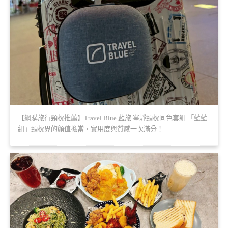
【網購旅行頸枕推薦】Travel Blue 藍旅 寧靜頸枕同色套組 「藍藍
組」頸枕界的顏值擔當，實用度與質感一次滿分！