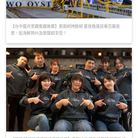
【台中龍井景觀餐廳推薦】那兩蚵烤鮮蚵 夏夜晚風搭著百萬夜
景、配海鮮熱炒及歌聲超享受！