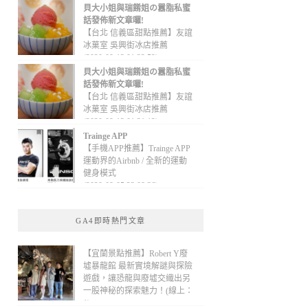
貝大小姐與瑞餚姐の囂脂私蜜
話發佈新文章囉!
【台北 信義區甜點推薦】友誼
冰菓室 吳興街冰店推薦
(2020-09-13 01:32:52)
貝大小姐與瑞餚姐の囂脂私蜜
話發佈新文章囉!
【台北 信義區甜點推薦】友誼
冰菓室 吳興街冰店推薦
(2020-09-13 01:31:12)
Trainge APP
【手機APP推薦】Trainge APP
運動界的Airbnb / 全新的運動
健身模式
(2020-09-05 22:08:36)
GA4即時熱門文章
【宜蘭景點推薦】Robert Y廢
墟暴龍館 最新實境解謎與探險
遊戲，讓恐龍與廢墟交織出另
一股神秘的探索魅力！(線上：
1)