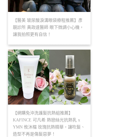
【醫美 玻尿酸淚溝眼袋療程推薦】彥
靚診所 黃政達醫師 眼下微調小心機，
讓我拍照更有自信！
【網購免沖洗護髮抗熱組推薦】
KAFINCE 可凡希 熱戀絲光抗熱乳 x
YMN 攸沐橣 玫瑰抗熱精華，讓吹髮、
造型不再是傷髮惡夢！