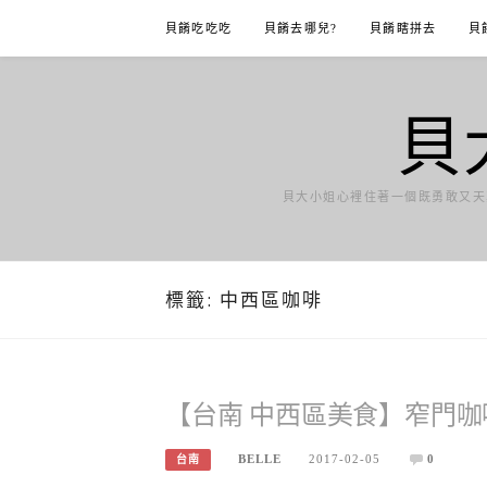
Skip
貝餚吃吃吃
貝餚去哪兒?
貝餚瞎拼去
貝
to
content
貝
貝大小姐心裡住著一個既勇敢又天
標籤:
中西區咖啡
【台南 中西區美食】窄門咖
BELLE
2017-02-05
0
台南