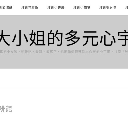
餚愛漂釀
貝餚電影院
貝餚小書房
貝餚小劇場
貝餚很有事
大小姐的多元心
真的小女孩，她愛吃、愛玩、愛寫字，也愛偷偷觀察別人心裡的小宇宙。（原『
啡館