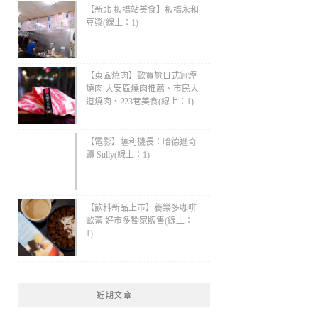
【新北 板橋站美食】板橋永和
豆漿(線上：1)
【東區燒肉】歐買尬日式無煙
燒肉 大安區燒肉推薦、市民大
道燒肉、223巷美食(線上：1)
【電影】薩利機長：哈德遜奇
蹟 Sully(線上：1)
【飲料新品上市】養樂多咖啡
歐蕾 好市多獨家販售(線上：
1)
近期文章