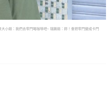
貝大小姐：我們去窄門喝咖啡吧~ 瑞餚姐：妳！會把窄門變成卡門