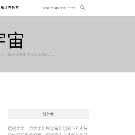
貝餚才藝教室
宇宙
貝大小姐與瑞餚姐の囂脂私蜜話』）
關於我
透過文字，貝大小姐與瑞餚姐想寫下的不只