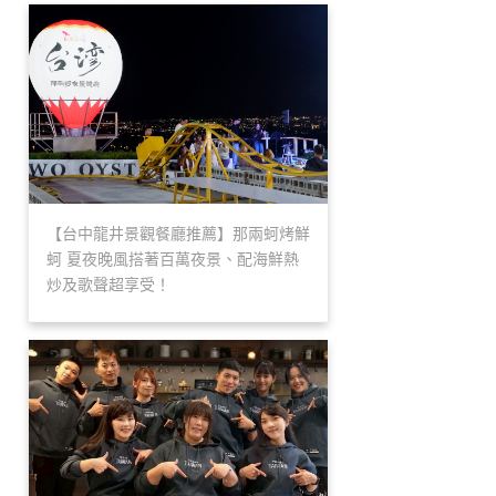
【台中龍井景觀餐廳推薦】那兩蚵烤鮮
蚵 夏夜晚風搭著百萬夜景、配海鮮熱
炒及歌聲超享受！